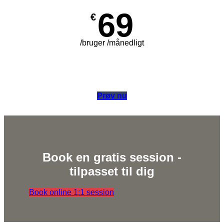
69
€
/bruger /månedligt
Prøv nu
Book en gratis session -
tilpasset til dig
Book online 1:1 session