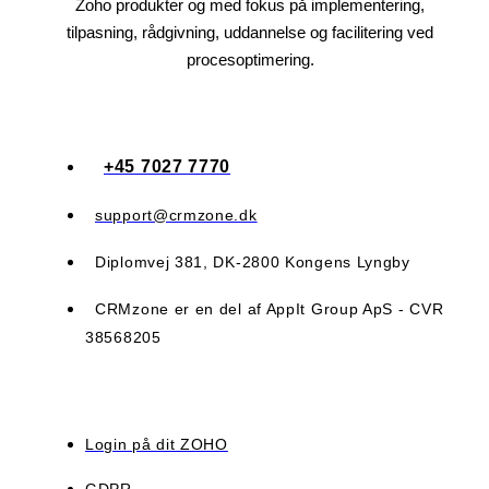
Zoho produkter og med fokus på implementering,
tilpasning, rådgivning, uddannelse og facilitering ved
procesoptimering.​​
+45 7027 7770
support@crmzone.dk
Diplomvej 381, DK-2800 Kongens Lyngby
CRMzone er en del af AppIt Group ApS - CVR
38568205
Login på dit ZOHO
GDPR