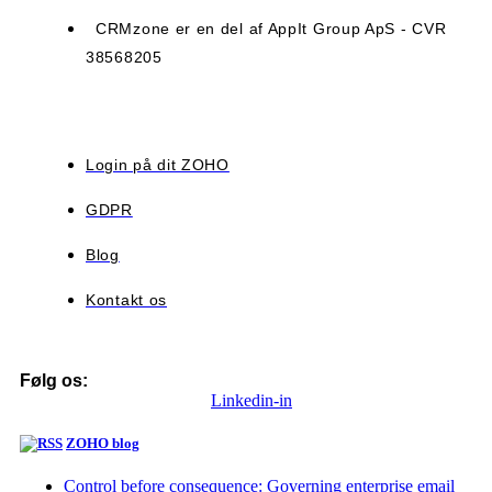
CRMzone er en del af AppIt Group ApS - CVR
38568205
Login på dit ZOHO
GDPR
Blog
Kontakt os
Følg os:
Linkedin-in
ZOHO blog
Control before consequence: Governing enterprise email