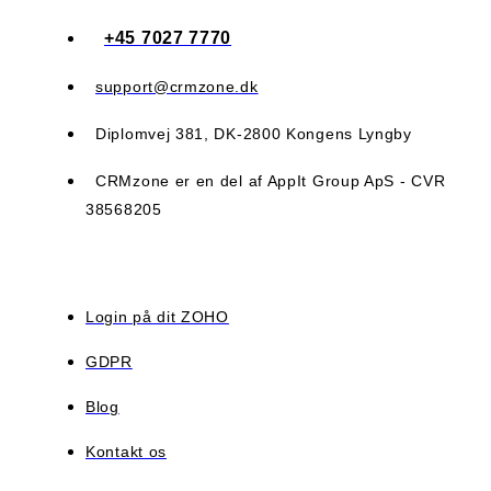
+45 7027 7770
support@crmzone.dk
Diplomvej 381, DK-2800 Kongens Lyngby
CRMzone er en del af AppIt Group ApS - CVR
38568205
Login på dit ZOHO
GDPR
Blog
Kontakt os