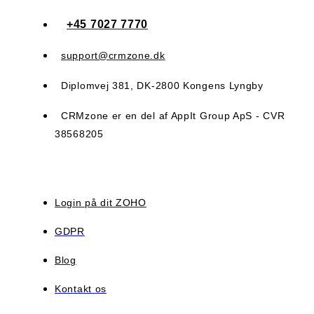
+45 7027 7770
support@crmzone.dk
Diplomvej 381, DK-2800 Kongens Lyngby
CRMzone er en del af AppIt Group ApS - CVR
38568205
Login på dit ZOHO
GDPR
Blog
Kontakt os