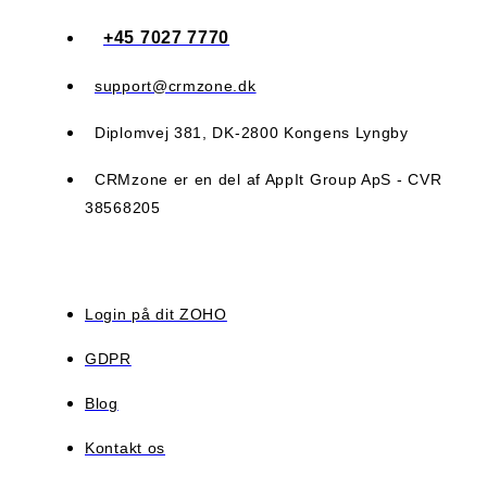
+45 7027 7770
support@crmzone.dk
Diplomvej 381, DK-2800 Kongens Lyngby
CRMzone er en del af AppIt Group ApS - CVR
38568205
Login på dit ZOHO
GDPR
Blog
Kontakt os