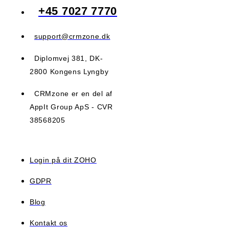
+45 7027 7770
support@crmzone.dk
Diplomvej 381, DK-
2800 Kongens Lyngby
CRMzone er en del af
AppIt Group ApS - CVR
38568205
Login på dit ZOHO
GDPR
Blog
Kontakt os