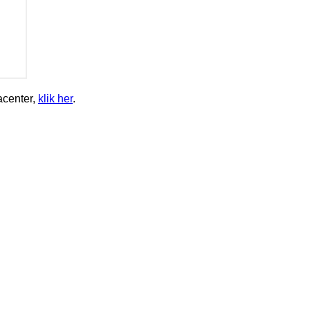
acenter,
klik her
.