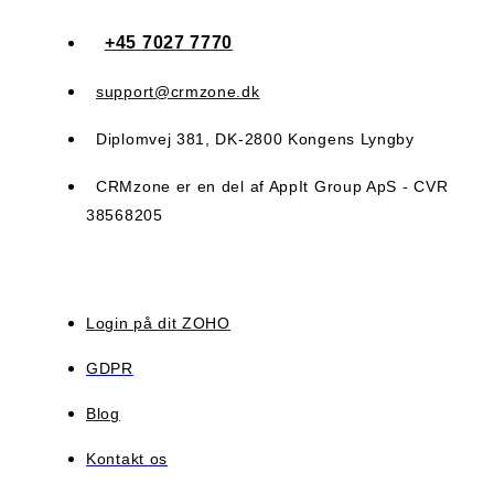
+45 7027 7770
support@crmzone.dk
Diplomvej 381, DK-2800 Kongens Lyngby
CRMzone er en del af AppIt Group ApS - CVR
38568205
Login på dit ZOHO
GDPR
Blog
Kontakt os